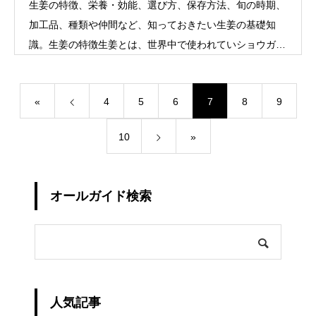
生姜の特徴、栄養・効能、選び方、保存方法、旬の時期、
加工品、種類や仲間など、知っておきたい生姜の基礎知
識。生姜の特徴生姜とは、世界中で使われていショウガ科
の香辛野菜です。日本には中国から伝
«
4
5
6
7
8
9
10
»
オールガイド検索
人気記事