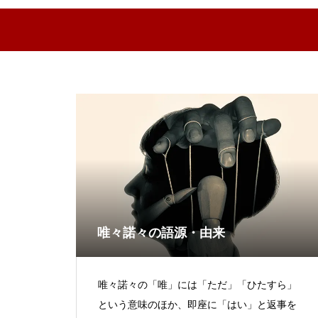
唯々諾々の語源・由来
唯々諾々の「唯」には「ただ」「ひたすら」
という意味のほか、即座に「はい」と返事を