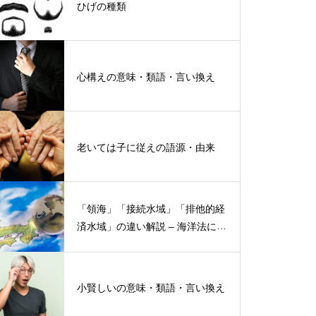
ひげの種類
心構えの意味・類語・言い換え
老いては子に従えの語源・由来
「領海」「接続水域」「排他的経
済水域」の違い解説 – 海洋法にお
ける概念と権限
小賢しいの意味・類語・言い換え