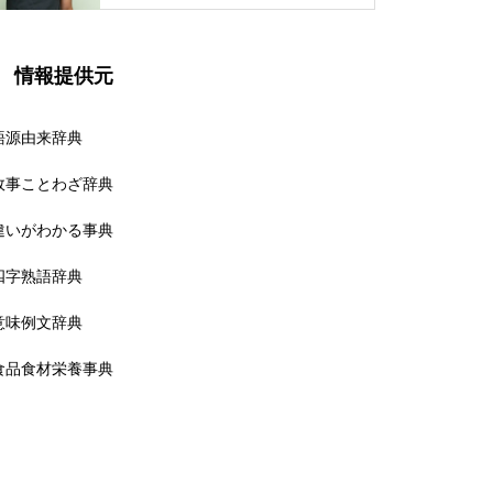
情報提供元
語源由来辞典
故事ことわざ辞典
違いがわかる事典
四字熟語辞典
意味例文辞典
食品食材栄養事典