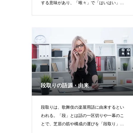
する意味があり、「唯々」で「はいはい」と
すぐさまに返事をすることを表す。「諾」は
引き受けることを意味し、「諾々」で「
段取りの語源・由来
段取りは、歌舞伎の楽屋用語に由来するとい
われる。「段」とは話の一区切りや一幕のこ
とで、芝居の筋や構成の運びを「段取り」と
言った。そこから、うまく事が運ぶよう事前