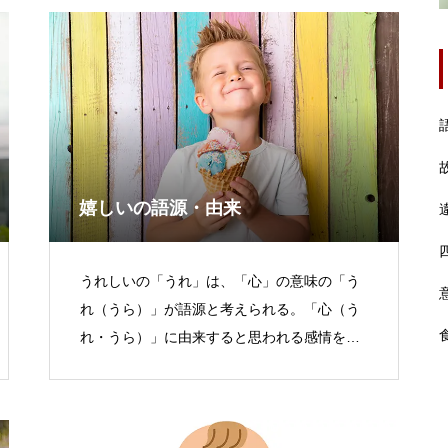
嬉しいの語源・由来
うれしいの「うれ」は、「心」の意味の「う
れ（うら）」が語源と考えられる。「心（う
れ・うら）」に由来すると思われる感情を表
す言葉には、「うれい（憂い・愁い）」「う
らめしい（恨めしい）」「うらやましい