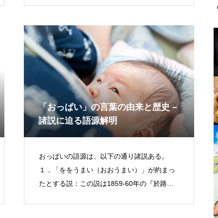
当てられていた。そ
「おっぱい」の言葉の由来と歴史 –
諸説に迫る語源解明
おっぱいの語源は、以下の通り諸説ある。
１．「ををうまい（おおうまい）」が約まっ
たとする説：この説は1859-60年の『於路加
於比（おろかおい）』に起源を持ち、おっぱ
いの意味が記された最古の文献であ