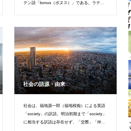
テン語「bonus（ボヌス）」である。ラテン
語「bonus」は、ローマ神話の成功と収穫の
神「Bonus
社会の語源・由来
社会は、福地源一郎（福地桜痴）による英語
「society」の訳語。明治初期まで「society」
に相当する訳語は存在せず、「交際」「仲
間」「連中」「組」「俗間」「社中」などが