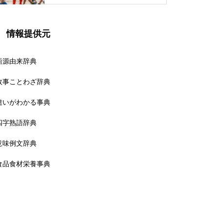
情報提供元
語源由来辞典
故事ことわざ辞典
違いがわかる事典
四字熟語辞典
意味例文辞典
食品食材栄養事典