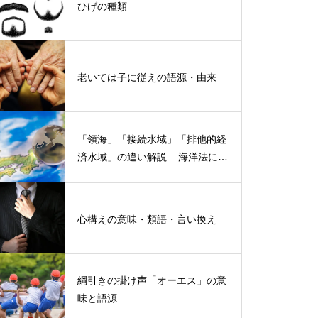
ひげの種類
老いては子に従えの語源・由来
「領海」「接続水域」「排他的経
済水域」の違い解説 – 海洋法にお
ける概念と権限
心構えの意味・類語・言い換え
綱引きの掛け声「オーエス」の意
味と語源