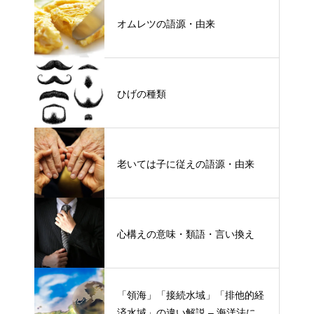
オムレツの語源・由来
ひげの種類
老いては子に従えの語源・由来
心構えの意味・類語・言い換え
「領海」「接続水域」「排他的経
済水域」の違い解説 – 海洋法にお