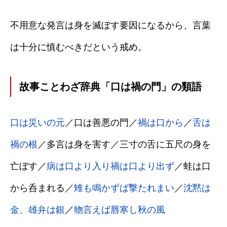
不用意な発言は身を滅ぼす要因になるから、言葉
は十分に慎むべきだという戒め。
故事ことわざ辞典「口は禍の門」の類語
口は災いの元
／口は善悪の門／
禍は口から
／
舌は
禍の根
／多言は身を害す／三寸の舌に五尺の身を
亡ぼす／
病は口より入り禍は口より出ず
／蛙は口
から呑まれる／
雉も鳴かずば撃たれまい
／
沈黙は
金、雄弁は銀
／
物言えば唇寒し秋の風