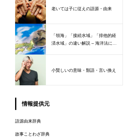
老いては子に従えの語源・由来
「領海」「接続水域」「排他的経
済水域」の違い解説 – 海洋法にお
ける概念と権限
小賢しいの意味・類語・言い換え
情報提供元
語源由来辞典
故事ことわざ辞典