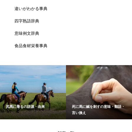
違いがわかる事典
四字熟語辞典
意味例文辞典
食品食材栄養事典
尻馬に乗るの語源・由来
死に馬に鍼を刺すの意味・類語・
言い換え