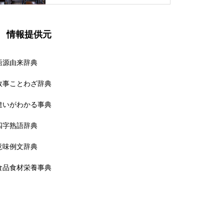
情報提供元
語源由来辞典
故事ことわざ辞典
違いがわかる事典
四字熟語辞典
意味例文辞典
食品食材栄養事典