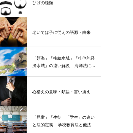
ひげの種類
老いては子に従えの語源・由来
「領海」「接続水域」「排他的経
済水域」の違い解説 – 海洋法にお
ける概念と権限
心構えの意味・類語・言い換え
「児童」「生徒」「学生」の違い
と法的定義 – 学校教育法と他法律
での異なる意味