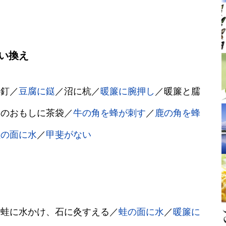
い換え
の釘／
豆腐に鎹
／沼に杭／
暖簾に腕押し
／暖簾と臑
庵のおもしに茶袋／
牛の角を蜂が刺す
／
鹿の角を蜂
蛙の面に水
／
甲斐がない
／蛙に水かけ、石に灸すえる／
蛙の面に水
／
暖簾に