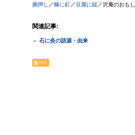
腕押し
／
糠に釘
／
豆腐に鎹
／沢庵のおも
関連記事:
石に灸の語源・由来
RSS