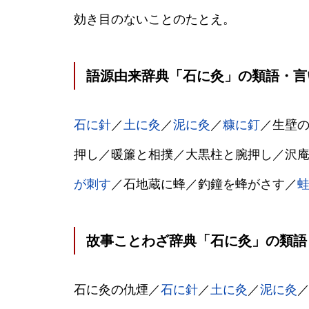
効き目のないことのたとえ。
語源由来辞典「石に灸」の類語・言
石に針
／
土に灸
／
泥に灸
／
糠に釘
／生壁
押し／暖簾と相撲／大黒柱と腕押し／沢
が刺す
／石地蔵に蜂／釣鐘を蜂がさす／
故事ことわざ辞典「石に灸」の類語
石に灸の仇煙／
石に針
／
土に灸
／
泥に灸