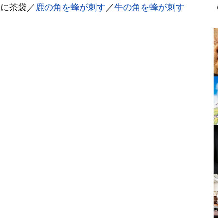
しに茶袋／
鹿の角を蜂が刺す
／
牛の角を蜂が刺す