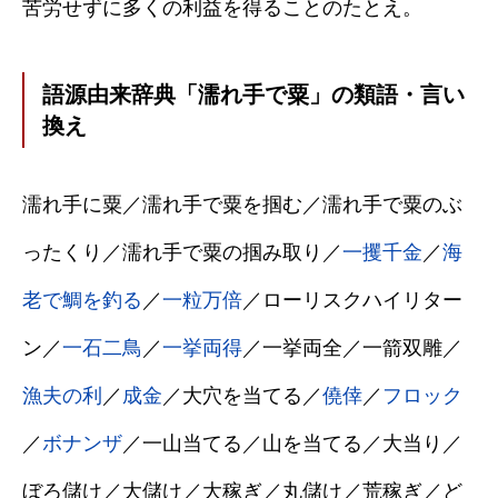
苦労せずに多くの利益を得ることのたとえ。
語源由来辞典「濡れ手で粟」の類語・言い
換え
濡れ手に粟／濡れ手で粟を掴む／濡れ手で粟のぶ
ったくり／濡れ手で粟の掴み取り／
一攫千金
／
海
老で鯛を釣る
／
一粒万倍
／ローリスクハイリター
ン／
一石二鳥
／
一挙両得
／一挙両全／一箭双雕／
漁夫の利
／
成金
／大穴を当てる／
僥倖
／
フロック
／
ボナンザ
／一山当てる／山を当てる／大当り／
ぼろ儲け／大儲け／大稼ぎ／丸儲け／荒稼ぎ／ど