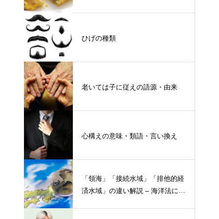
ひげの種類
老いては子に従えの語源・由来
心構えの意味・類語・言い換え
「領海」「接続水域」「排他的経
済水域」の違い解説 – 海洋法にお
ける概念と権限