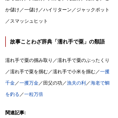
か儲け／一儲け／ハイリターン／ジャックポット
／スマッシュヒット
故事ことわざ辞典「濡れ手で粟」の類語
濡れ手で粟の掴み取り／濡れ手で粟のぶったくり
／濡れ手で粟を掴む／濡れ手で小米を掴む／
一攫
千金
／
一攫万金
／田父の功／
漁夫の利
／
海老で鯛
を釣る
／
一粒万倍
関連記事: