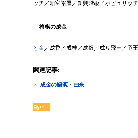
ッチ／新富裕層／新興階級／ポピュリッ
将棋の成金
と金
／成香／成桂／成銀／成り飛車／竜
関連記事:
成金の語源・由来
RSS