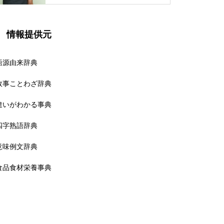
情報提供元
語源由来辞典
故事ことわざ辞典
違いがわかる事典
四字熟語辞典
意味例文辞典
食品食材栄養事典