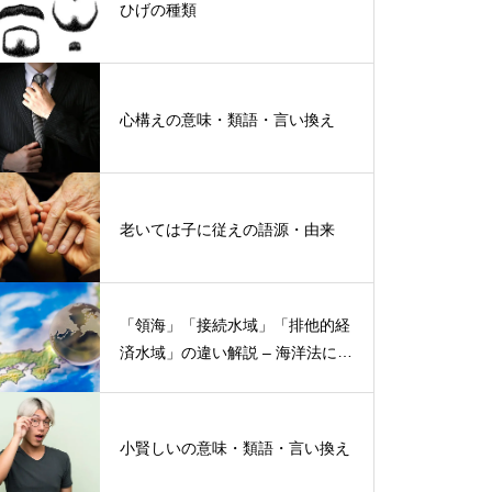
ひげの種類
心構えの意味・類語・言い換え
老いては子に従えの語源・由来
「領海」「接続水域」「排他的経
済水域」の違い解説 – 海洋法にお
ける概念と権限
小賢しいの意味・類語・言い換え