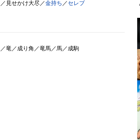
チ／見せかけ大尽／
金持ち
／
セレブ
王／竜／成り角／竜馬／馬／成駒