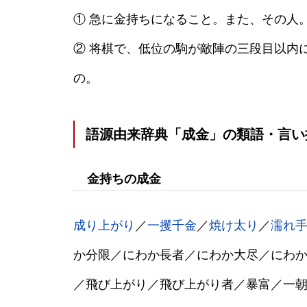
① 急に金持ちになること。また、その人
② 将棋で、低位の駒が敵陣の三段目以内
の。
語源由来辞典「成金」の類語・言い
金持ちの成金
成り上がり
／
一攫千金
／
焼け太り
／
濡れ
か分限／にわか長者／にわか大尽／にわ
／飛び上がり／飛び上がり者／暴富／一