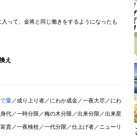
。
に入って、金将と同じ働きをするようになったも
換え
手で粟
／成り上り者／にわか成金／一夜大尽／にわ
か身代／一時分限／梅の木分限／出来分限／出来星
朝富貴／一夜検校／一代分限／仕上げ者／ニューリ