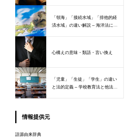
「領海」「接続水域」「排他的経
済水域」の違い解説 – 海洋法にお
ける概念と権限
心構えの意味・類語・言い換え
「児童」「生徒」「学生」の違い
と法的定義 – 学校教育法と他法律
での異なる意味
情報提供元
語源由来辞典