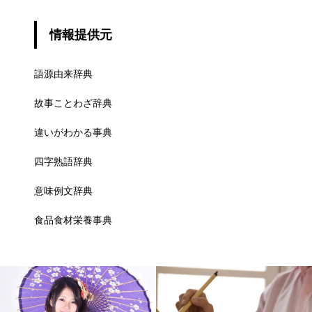
情報提供元
語源由来辞典
故事ことわざ辞典
違いがわかる事典
四字熟語辞典
意味例文辞典
食品食材栄養事典