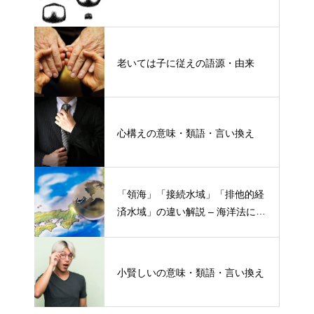
老いては子に従えの語源・由来
心構えの意味・類語・言い換え
「領海」「接続水域」「排他的経
済水域」の違い解説 – 海洋法にお
ける概念と権限
小賢しいの意味・類語・言い換え