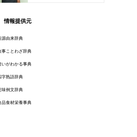
情報提供元
語源由来辞典
故事ことわざ辞典
違いがわかる事典
四字熟語辞典
意味例文辞典
食品食材栄養事典