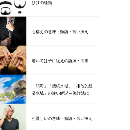
ひげの種類
心構えの意味・類語・言い換え
老いては子に従えの語源・由来
「領海」「接続水域」「排他的経
済水域」の違い解説 – 海洋法にお
ける概念と権限
小賢しいの意味・類語・言い換え