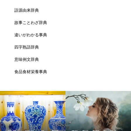
語源由来辞典
故事ことわざ辞典
違いがわかる事典
四字熟語辞典
意味例文辞典
食品食材栄養事典