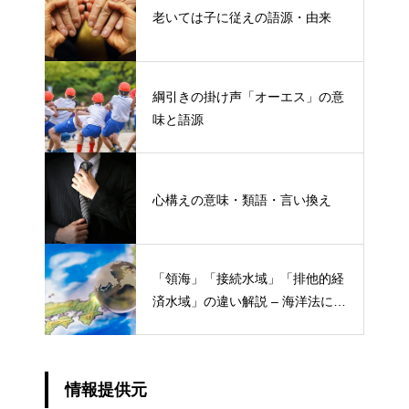
老いては子に従えの語源・由来
綱引きの掛け声「オーエス」の意
味と語源
心構えの意味・類語・言い換え
「領海」「接続水域」「排他的経
済水域」の違い解説 – 海洋法にお
ける概念と権限
情報提供元