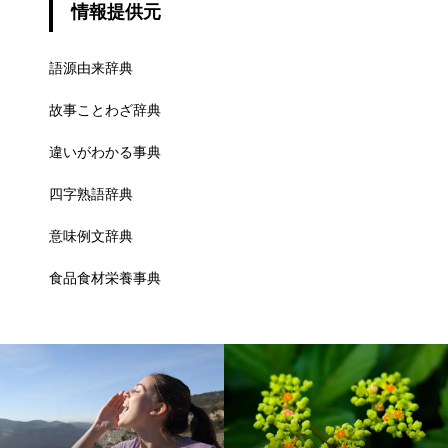
情報提供元
語源由来辞典
故事ことわざ辞典
違いがわかる事典
四字熟語辞典
意味例文辞典
食品食材栄養事典