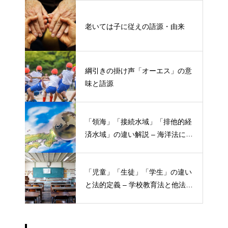
老いては子に従えの語源・由来
綱引きの掛け声「オーエス」の意
味と語源
「領海」「接続水域」「排他的経
済水域」の違い解説 – 海洋法にお
ける概念と権限
「児童」「生徒」「学生」の違い
と法的定義 – 学校教育法と他法律
での異なる意味