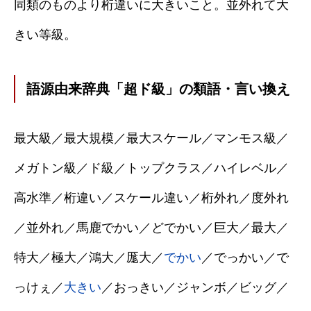
同類のものより桁違いに大きいこと。並外れて大
きい等級。
語源由来辞典「超ド級」の類語・言い換え
最大級／最大規模／最大スケール／マンモス級／
メガトン級／ド級／トップクラス／ハイレベル／
高水準／桁違い／スケール違い／桁外れ／度外れ
／並外れ／馬鹿でかい／どでかい／巨大／最大／
特大／極大／鴻大／厖大／
でかい
／でっかい／で
っけぇ／
大きい
／おっきい／ジャンボ／ビッグ／