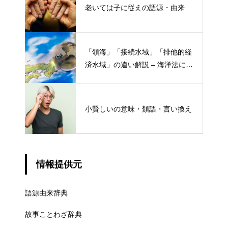
老いては子に従えの語源・由来
「領海」「接続水域」「排他的経
済水域」の違い解説 – 海洋法にお
ける概念と権限
小賢しいの意味・類語・言い換え
情報提供元
語源由来辞典
故事ことわざ辞典