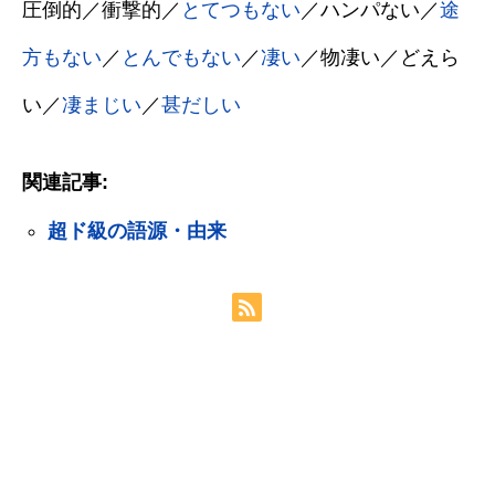
圧倒的／衝撃的／
とてつもない
／ハンパない／
途
方もない
／
とんでもない
／
凄い
／物凄い／どえら
い／
凄まじい
／
甚だしい
関連記事:
超ド級の語源・由来