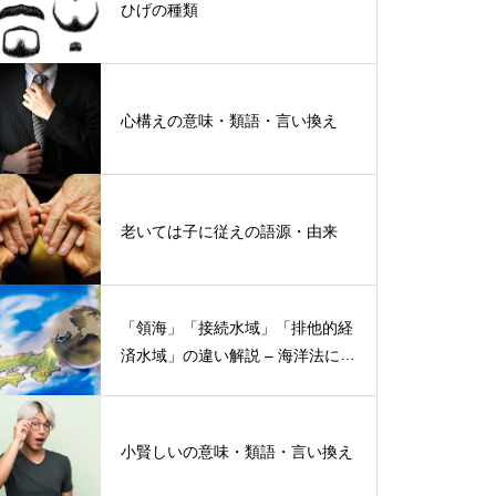
ひげの種類
心構えの意味・類語・言い換え
老いては子に従えの語源・由来
「領海」「接続水域」「排他的経
済水域」の違い解説 – 海洋法にお
ける概念と権限
小賢しいの意味・類語・言い換え