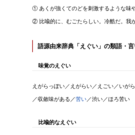
① あくが強くてのどを刺激するような味
② 比喩的に、むごたらしい。冷酷だ。我
語源由来辞典「えぐい」の類語・言
味覚のえぐい
えがらっぽい／えがらい／えごい／いが
／収斂味がある／
苦い
／渋い／ほろ苦い
比喩的なえぐい