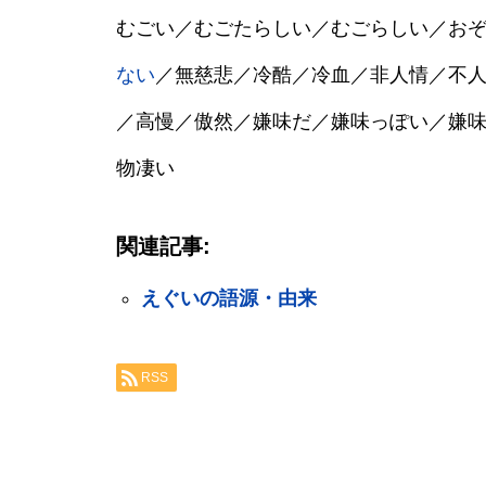
むごい／むごたらしい／むごらしい／お
ない
／無慈悲／冷酷／冷血／非人情／不
／高慢／傲然／嫌味だ／嫌味っぽい／嫌
物凄い
関連記事:
えぐいの語源・由来
RSS