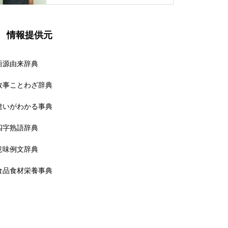
情報提供元
語源由来辞典
故事ことわざ辞典
違いがわかる事典
四字熟語辞典
意味例文辞典
食品食材栄養事典