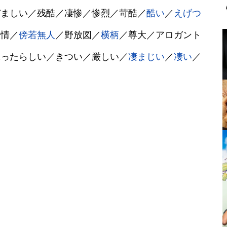
ぞましい／残酷／凄惨／惨烈／苛酷／
酷い
／
えげつ
人情／
傍若無人
／野放図／
横柄
／尊大／アロガント
味ったらしい／きつい／厳しい／
凄まじい
／
凄い
／