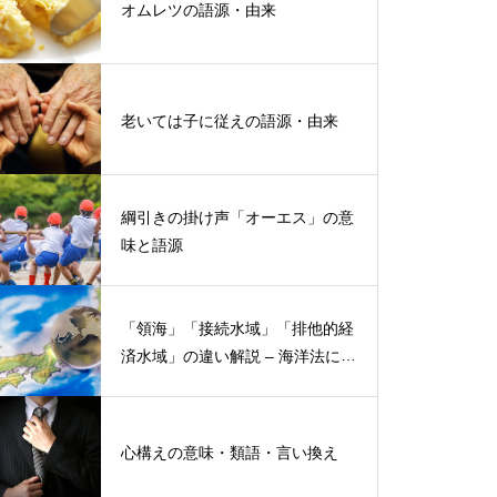
オムレツの語源・由来
老いては子に従えの語源・由来
綱引きの掛け声「オーエス」の意
味と語源
「領海」「接続水域」「排他的経
済水域」の違い解説 – 海洋法にお
ける概念と権限
心構えの意味・類語・言い換え