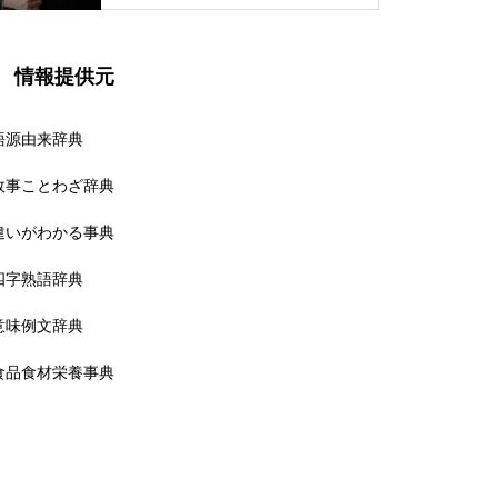
情報提供元
語源由来辞典
故事ことわざ辞典
違いがわかる事典
四字熟語辞典
意味例文辞典
食品食材栄養事典