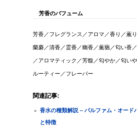
芳香のパフューム
芳香／フレグランス／アロマ／香り／薫
蘭麝／清香／霊香／幽香／薫蕕／匂い香
／アロマティック／芳馥／匂やか／匂い
ルーティー／フレーバー
関連記事:
香水の種類解説 – パルファム・オー
と特徴