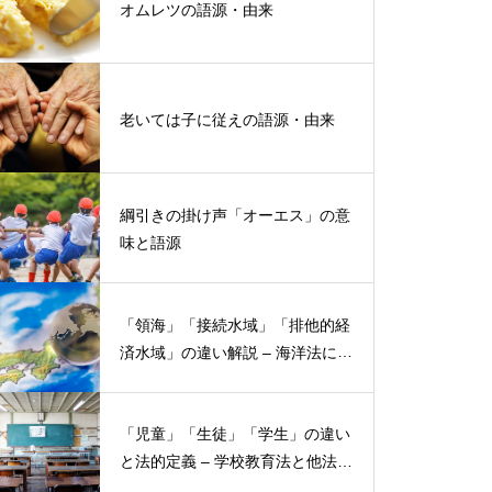
オムレツの語源・由来
老いては子に従えの語源・由来
綱引きの掛け声「オーエス」の意
味と語源
「領海」「接続水域」「排他的経
済水域」の違い解説 – 海洋法にお
ける概念と権限
「児童」「生徒」「学生」の違い
と法的定義 – 学校教育法と他法律
での異なる意味