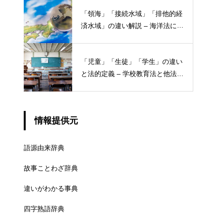
「領海」「接続水域」「排他的経
済水域」の違い解説 – 海洋法にお
ける概念と権限
「児童」「生徒」「学生」の違い
と法的定義 – 学校教育法と他法律
での異なる意味
情報提供元
語源由来辞典
故事ことわざ辞典
違いがわかる事典
四字熟語辞典