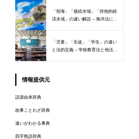
「領海」「接続水域」「排他的経
済水域」の違い解説 – 海洋法にお
ける概念と権限
「児童」「生徒」「学生」の違い
と法的定義 – 学校教育法と他法律
での異なる意味
情報提供元
語源由来辞典
故事ことわざ辞典
違いがわかる事典
四字熟語辞典