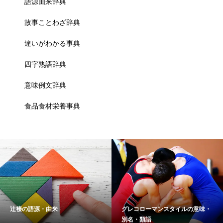
語源由来辞典
故事ことわざ辞典
違いがわかる事典
四字熟語辞典
意味例文辞典
食品食材栄養事典
辻褄の語源・由来
グレコローマンスタイルの意味・
別名・類語