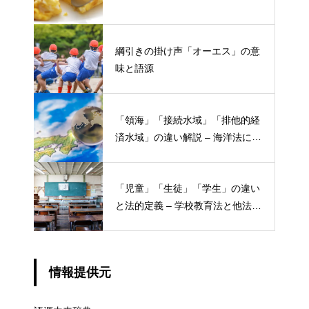
綱引きの掛け声「オーエス」の意
味と語源
「領海」「接続水域」「排他的経
済水域」の違い解説 – 海洋法にお
ける概念と権限
「児童」「生徒」「学生」の違い
と法的定義 – 学校教育法と他法律
での異なる意味
情報提供元