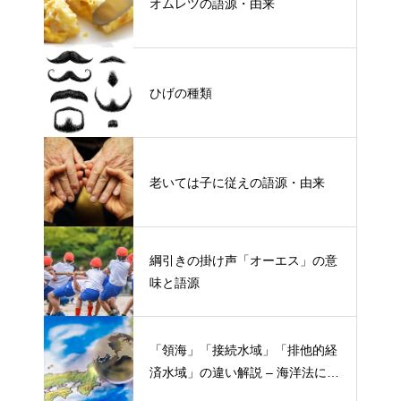
オムレツの語源・由来
ひげの種類
老いては子に従えの語源・由来
綱引きの掛け声「オーエス」の意
味と語源
「領海」「接続水域」「排他的経
済水域」の違い解説 – 海洋法にお
ける概念と権限