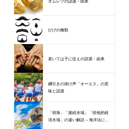
オムレツの語源・由来
ひげの種類
老いては子に従えの語源・由来
綱引きの掛け声「オーエス」の意
味と語源
「領海」「接続水域」「排他的経
済水域」の違い解説 – 海洋法にお
ける概念と権限