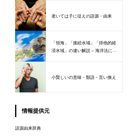
老いては子に従えの語源・由来
「領海」「接続水域」「排他的経
済水域」の違い解説 – 海洋法にお
ける概念と権限
小賢しいの意味・類語・言い換え
情報提供元
語源由来辞典