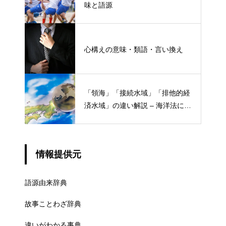
味と語源
心構えの意味・類語・言い換え
「領海」「接続水域」「排他的経
済水域」の違い解説 – 海洋法にお
ける概念と権限
情報提供元
語源由来辞典
故事ことわざ辞典
違いがわかる事典