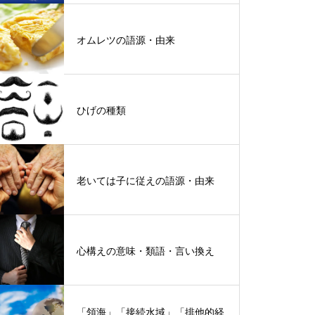
オムレツの語源・由来
ひげの種類
老いては子に従えの語源・由来
心構えの意味・類語・言い換え
「領海」「接続水域」「排他的経