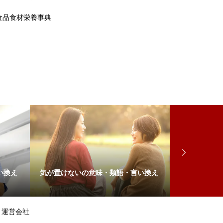
食品食材栄養事典
い換え
気が置けないの意味・類語・言い換え
羽島市の語源
運営会社