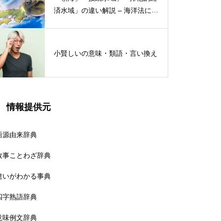
済水域」の違い解説 – 海洋法にお
ける概念と権限
小賢しいの意味・類語・言い換え
情報提供元
語源由来辞典
故事ことわざ辞典
違いがわかる事典
四字熟語辞典
意味例文辞典