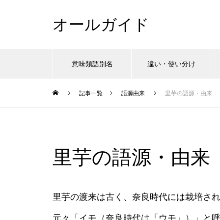
オールガイド
意味類語別名
違い・使い分け
記事一覧
語源由来
里芋の語源・由来
里芋の語源・由来
里芋の渡来は古く、奈良時代には栽培さ
元々「イモ（奈良時代は「ウモ」）」と