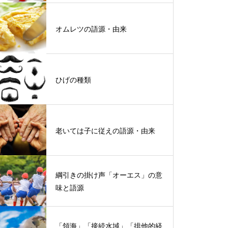
オムレツの語源・由来
ひげの種類
老いては子に従えの語源・由来
綱引きの掛け声「オーエス」の意
味と語源
「領海」「接続水域」「排他的経