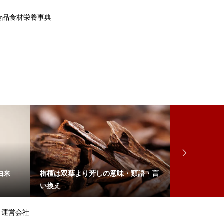
食品食材栄養事典
由来
栴檀は双葉より芳しの意味・類語・言
廬山の真面目
い換え
運営会社