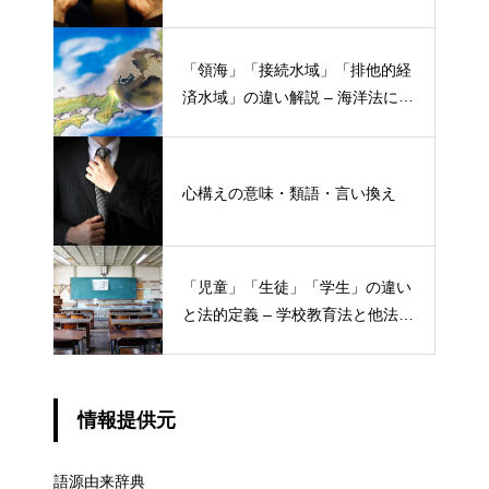
「領海」「接続水域」「排他的経
済水域」の違い解説 – 海洋法にお
ける概念と権限
心構えの意味・類語・言い換え
「児童」「生徒」「学生」の違い
と法的定義 – 学校教育法と他法律
での異なる意味
情報提供元
語源由来辞典