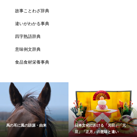
故事ことわざ辞典
違いがわかる事典
四字熟語辞典
意味例文辞典
食品食材栄養事典
馬の耳に風の語源・由来
日本文化における「元日」「元
旦」「正月」の意味と違い