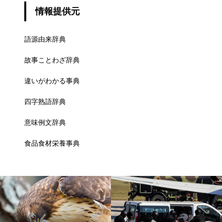
情報提供元
語源由来辞典
故事ことわざ辞典
違いがわかる事典
四字熟語辞典
意味例文辞典
食品食材栄養事典