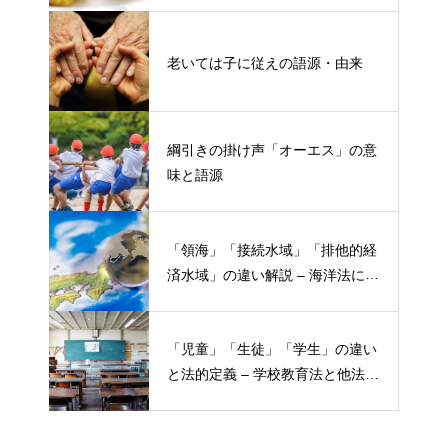
老いては子に従えの語源・由来
綱引きの掛け声「オーエス」の意
味と語源
「領海」「接続水域」「排他的経
済水域」の違い解説 – 海洋法にお
ける概念と権限
「児童」「生徒」「学生」の違い
と法的定義 – 学校教育法と他法律
での異なる意味