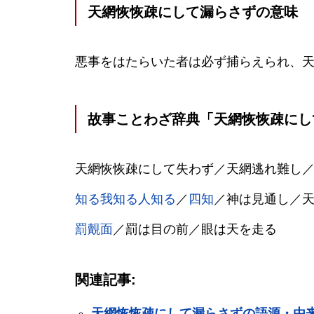
天網恢恢疎にして漏らさずの意味
悪事をはたらいた者は必ず捕らえられ、
故事ことわざ辞典「天網恢恢疎にし
天網恢恢疎にして失わず／天網逃れ難し
知る我知る人知る
／
四知
／神は見通し／
罰覿面
／罰は目の前／眼は天を走る
関連記事:
天網恢恢疎にして漏らさずの語源・由