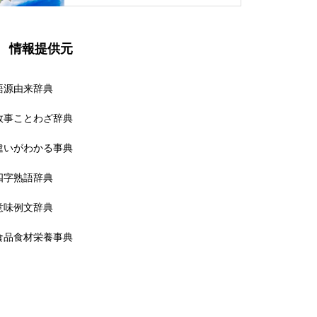
情報提供元
語源由来辞典
故事ことわざ辞典
違いがわかる事典
四字熟語辞典
意味例文辞典
食品食材栄養事典