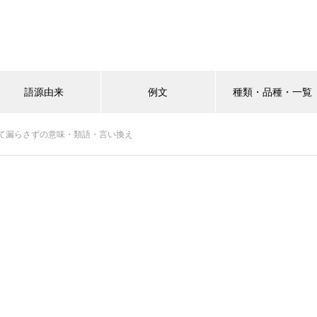
語源由来
例文
種類・品種・一覧
て漏らさずの意味・類語・言い換え