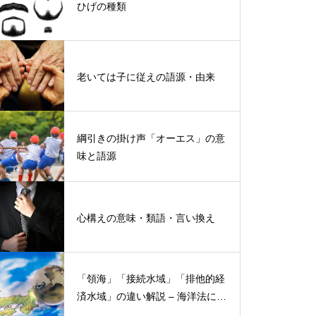
ひげの種類
老いては子に従えの語源・由来
綱引きの掛け声「オーエス」の意
味と語源
心構えの意味・類語・言い換え
「領海」「接続水域」「排他的経
済水域」の違い解説 – 海洋法にお
ける概念と権限