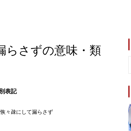
漏らさずの意味・類
別表記
網恢々疎にして漏らさず