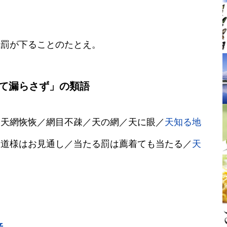
天罰が下ることのたとえ。
て漏らさず」の類語
／天網恢恢／網目不疎／天の網／天に眼／
天知る地
天道様はお見通し／当たる罰は薦着ても当たる／
天
来