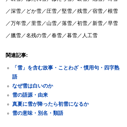
／深雪／どか雪／圧雪／堅雪／残雪／宿雪／根雪
／万年雪／里雪／山雪／落雪／初雪／新雪／早雪
／臘雪／名残の雪／春雪／暮雪／人工雪
関連記事:
「雪」を含む故事・ことわざ・慣用句・四字熟
語
なぜ雪は白いのか
雪の語源・由来
真夏に雪が降ったら初雪になるか
雪の意味・別名・類語