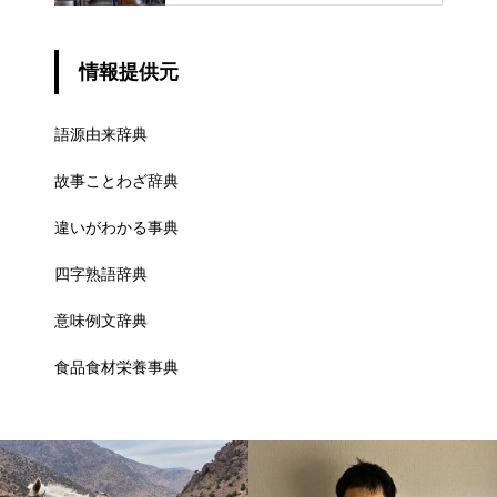
情報提供元
語源由来辞典
故事ことわざ辞典
違いがわかる事典
四字熟語辞典
意味例文辞典
食品食材栄養事典