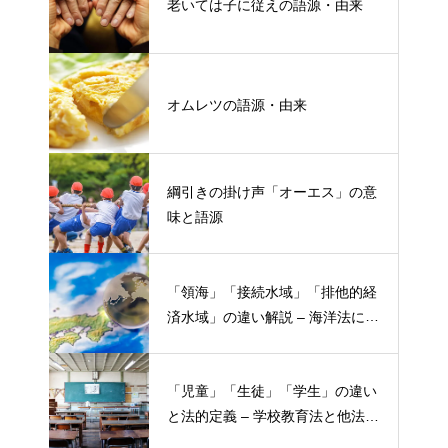
老いては子に従えの語源・由来
オムレツの語源・由来
綱引きの掛け声「オーエス」の意
味と語源
「領海」「接続水域」「排他的経
済水域」の違い解説 – 海洋法にお
ける概念と権限
「児童」「生徒」「学生」の違い
と法的定義 – 学校教育法と他法律
での異なる意味