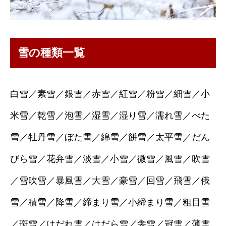
雪の種類一覧
白雪／素雪／銀雪／赤雪／紅雪／粉雪／細雪／小
米雪／乾雪／泡雪／湿雪／湿り雪／濡れ雪／べた
雪／牡丹雪／ぼた雪／綿雪／餅雪／太平雪／だん
びら雪／花弁雪／淡雪／小雪／微雪／風雪／吹雪
／雪吹雪／暴風雪／大雪／豪雪／回雪／飛雪／俄
雪／積雪／降雪／締まり雪／小締まり雪／粗目雪
／斑雪／はだれ雪／はだら雪／衾雪／冠雪／薄雪