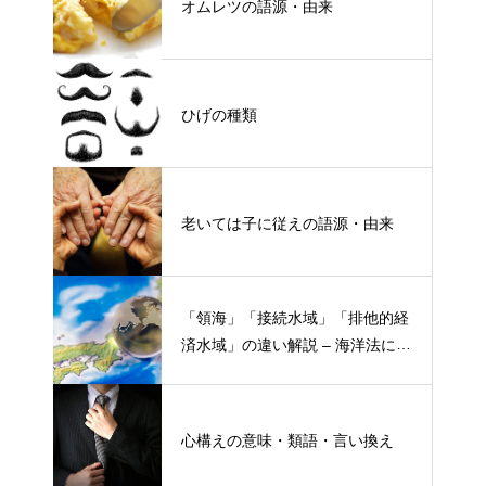
オムレツの語源・由来
ひげの種類
老いては子に従えの語源・由来
「領海」「接続水域」「排他的経
済水域」の違い解説 – 海洋法にお
ける概念と権限
心構えの意味・類語・言い換え