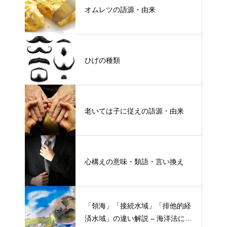
オムレツの語源・由来
ひげの種類
老いては子に従えの語源・由来
心構えの意味・類語・言い換え
「領海」「接続水域」「排他的経
済水域」の違い解説 – 海洋法にお