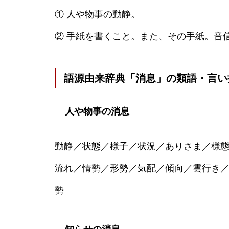
① 人や物事の動静。
② 手紙を書くこと。また、その手紙。音
語源由来辞典「消息」の類語・言い
人や物事の消息
動静／状態／様子／状況／ありさま／様
流れ／情勢／形勢／気配／傾向／雲行き
勢