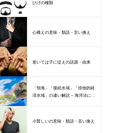
ひげの種類
心構えの意味・類語・言い換え
老いては子に従えの語源・由来
「領海」「接続水域」「排他的経
済水域」の違い解説 – 海洋法にお
ける概念と権限
小賢しいの意味・類語・言い換え