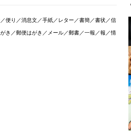
せ／便り／消息文／手紙／レター／書簡／書状／信
はがき／郵便はがき／メール／郵書／一報／報／情