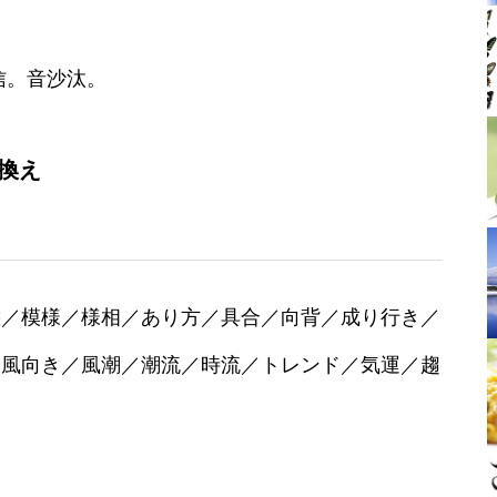
信。音沙汰。
換え
態／模様／様相／あり方／具合／向背／成り行き／
／風向き／風潮／潮流／時流／トレンド／気運／趨