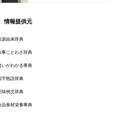
情報提供元
語源由来辞典
故事ことわざ辞典
違いがわかる事典
四字熟語辞典
意味例文辞典
食品食材栄養事典