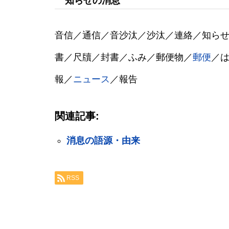
知らせの消息
音信／通信／音沙汰／沙汰／連絡／知ら
書／尺牘／封書／ふみ／郵便物／
郵便
／
報／
ニュース
／報告
関連記事:
消息の語源・由来
RSS