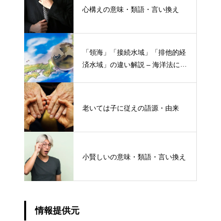
心構えの意味・類語・言い換え
「領海」「接続水域」「排他的経
済水域」の違い解説 – 海洋法にお
ける概念と権限
老いては子に従えの語源・由来
小賢しいの意味・類語・言い換え
情報提供元