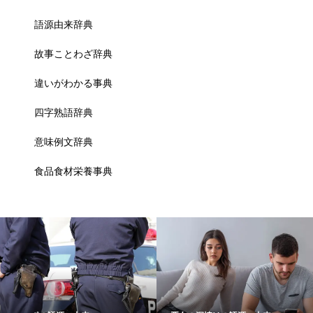
語源由来辞典
故事ことわざ辞典
違いがわかる事典
四字熟語辞典
意味例文辞典
食品食材栄養事典