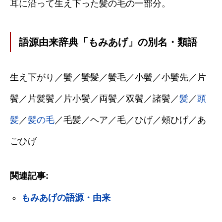
耳に沿って生え下った髪の毛の一部分。
語源由来辞典「もみあげ」の別名・類語
生え下がり／鬢／鬢髪／鬢毛／小鬢／小鬢先／片
鬢／片髪鬢／片小鬢／両鬢／双鬢／諸鬢／
髪
／
頭
髪
／
髪の毛
／毛髪／ヘア／毛／ひげ／頰ひげ／あ
ごひげ
関連記事:
もみあげの語源・由来