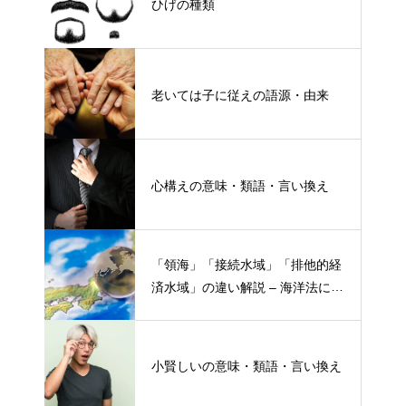
ひげの種類
老いては子に従えの語源・由来
心構えの意味・類語・言い換え
「領海」「接続水域」「排他的経
済水域」の違い解説 – 海洋法にお
ける概念と権限
小賢しいの意味・類語・言い換え