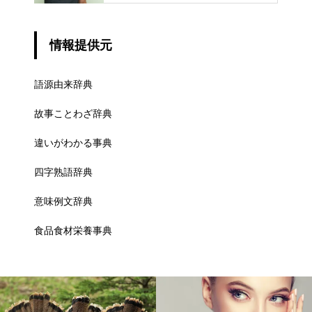
情報提供元
語源由来辞典
故事ことわざ辞典
違いがわかる事典
四字熟語辞典
意味例文辞典
食品食材栄養事典