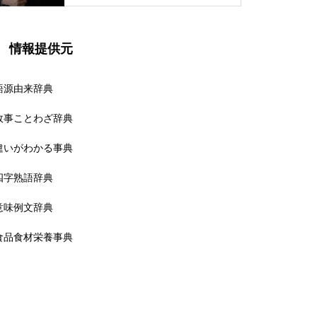
情報提供元
語源由来辞典
故事ことわざ辞典
違いがわかる事典
四字熟語辞典
意味例文辞典
食品食材栄養事典