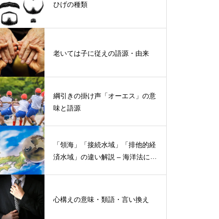
ひげの種類
老いては子に従えの語源・由来
綱引きの掛け声「オーエス」の意
味と語源
「領海」「接続水域」「排他的経
済水域」の違い解説 – 海洋法にお
ける概念と権限
心構えの意味・類語・言い換え