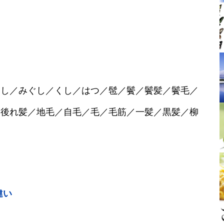
ぐし／みぐし／くし／はつ／髢／鬢／鬢髪／鬢毛／
／後れ髪／地毛／自毛／毛／毛筋／一髪／黒髪／柳
違い