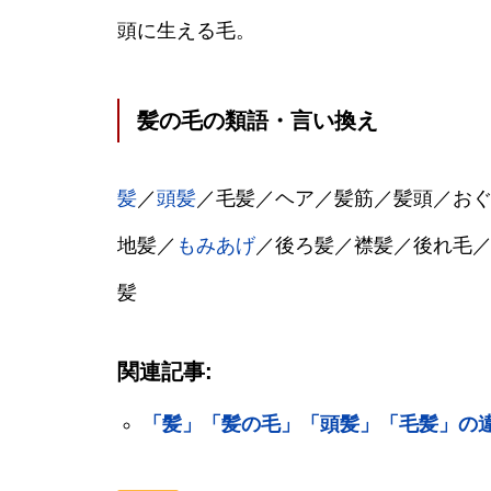
頭に生える毛。
髪の毛の類語・言い換え
髪
／
頭髪
／毛髪／ヘア／髪筋／髪頭／お
地髪／
もみあげ
／後ろ髪／襟髪／後れ毛
髪
関連記事:
「髪」「髪の毛」「頭髪」「毛髪」の