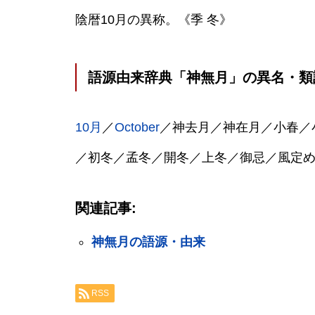
陰暦10月の異称。《季 冬》
語源由来辞典「神無月」の異名・類
10月
／
October
／神去月／神在月／小春／
／初冬／孟冬／開冬／上冬／御忌／風定
関連記事:
神無月の語源・由来
RSS