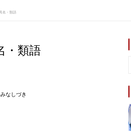
異名・類語
名・類語
かみなしづき