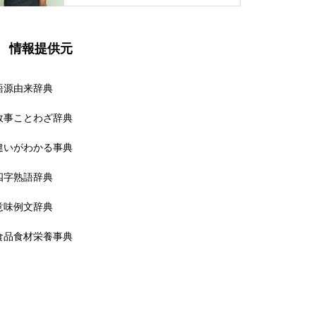
情報提供元
語源由来辞典
故事ことわざ辞典
違いがわかる事典
四字熟語辞典
意味例文辞典
食品食材栄養事典