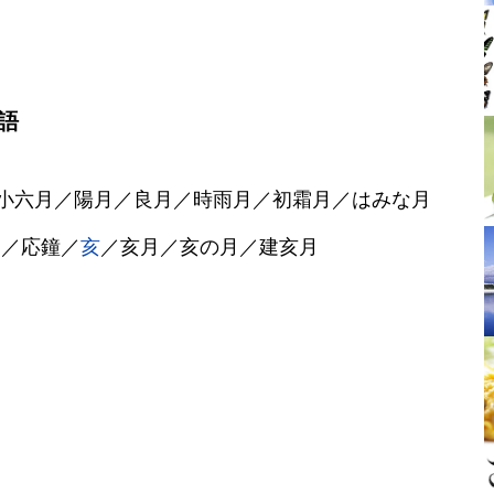
語
小六月／陽月／良月／時雨月／初霜月／はみな月
め／応鐘／
亥
／亥月／亥の月／建亥月