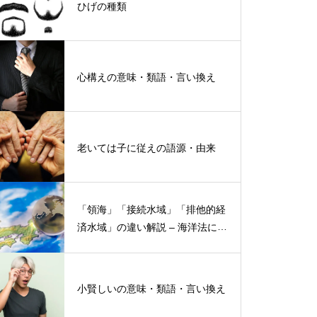
ひげの種類
心構えの意味・類語・言い換え
老いては子に従えの語源・由来
「領海」「接続水域」「排他的経
済水域」の違い解説 – 海洋法にお
ける概念と権限
小賢しいの意味・類語・言い換え