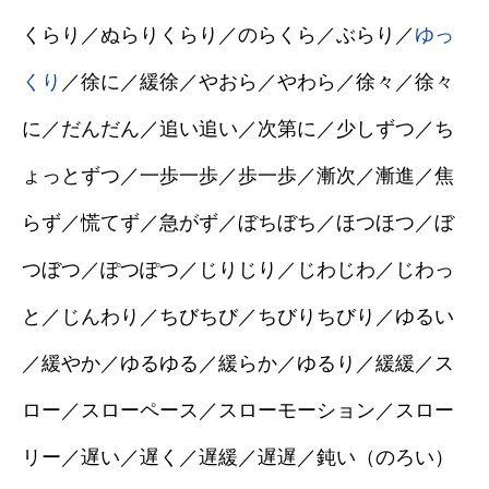
くらり／ぬらりくらり／のらくら／ぶらり／
ゆっ
くり
／徐に／緩徐／やおら／やわら／徐々／徐々
に／だんだん／追い追い／次第に／少しずつ／ち
ょっとずつ／一歩一歩／歩一歩／漸次／漸進／焦
らず／慌てず／急がず／ぼちぼち／ほつほつ／ぼ
つぼつ／ぽつぽつ／じりじり／じわじわ／じわっ
と／じんわり／ちびちび／ちびりちびり／ゆるい
／緩やか／ゆるゆる／緩らか／ゆるり／緩緩／ス
ロー／スローペース／スローモーション／スロー
リー／遅い／遅く／遅緩／遅遅／鈍い（のろい）