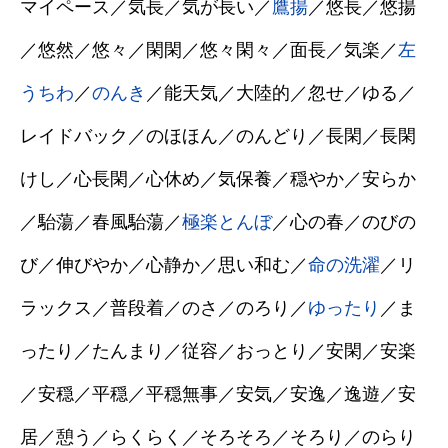
マイペース／気長／気が長い／
鷹揚
／悠長／悠揚
／悠然／悠々／閑閑／悠々閑々／面長／気楽／
左
うちわ
／
のんき
／能天気／大陸的／忽せ／ゆる／
レイドバック／のほほん／のんどり／長閑／長閑
けし／心長閑／心休め／気保養／穏やか／安らか
／駘蕩／春風駘蕩／
極楽とんぼ
／心の春／のびの
び／伸びやか／心静か／思い和む／
命の洗濯
／リ
ラックス／普段着／のさ／のろり／
ゆったり
／ま
ったり／たんまり／従容／おっとり／安閑／安楽
／安穏／平穏／平穏無事／安気／安逸／逸遊／安
居／憩う／らくらく／そろそろ／そろり／のらり