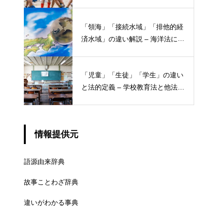
「領海」「接続水域」「排他的経
済水域」の違い解説 – 海洋法にお
ける概念と権限
「児童」「生徒」「学生」の違い
と法的定義 – 学校教育法と他法律
での異なる意味
情報提供元
語源由来辞典
故事ことわざ辞典
違いがわかる事典