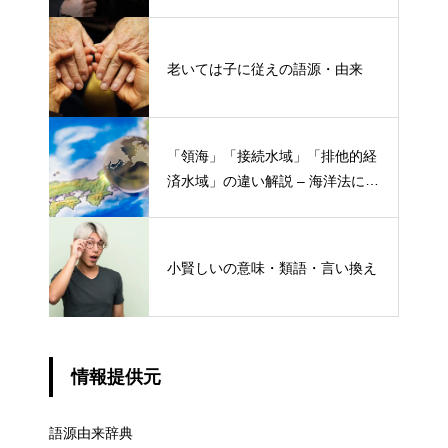
老いては子に従えの語源・由来
「領海」「接続水域」「排他的経
済水域」の違い解説 – 海洋法にお
ける概念と権限
小賢しいの意味・類語・言い換え
情報提供元
語源由来辞典