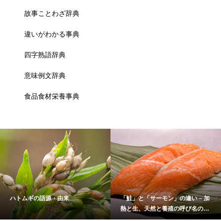
故事ことわざ辞典
違いがわかる事典
四字熟語辞典
意味例文辞典
食品食材栄養事典
ハトムギの語源・由来
「鮭」と「サーモン」の違い – 加
熱と生、天然と養殖の呼び名の理
由