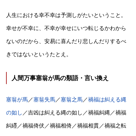
人生における幸不幸は予測しがたいということ。
幸せが不幸に、不幸が幸せにいつ転じるかわから
ないのだから、安易に喜んだり悲しんだりするべ
きではないというたとえ。
人間万事塞翁が馬の類語・言い換え
塞翁が馬
／
塞翁失馬
／
塞翁之馬
／
禍福は糾える縄
の如し
／吉凶は糾える縄の如し／禍福糾縄／禍福
糾纆／禍福倚伏／禍福相倚／禍福相貫／禍福之転