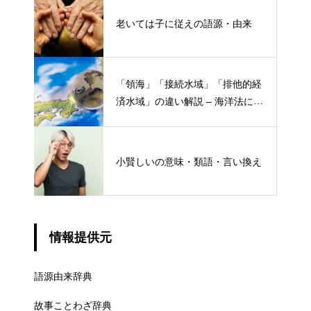
老いては子に従えの語源・由来
「領海」「接続水域」「排他的経
済水域」の違い解説 – 海洋法にお
ける概念と権限
小賢しいの意味・類語・言い換え
情報提供元
語源由来辞典
故事ことわざ辞典