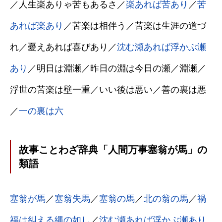
／人生楽ありゃ苦もあるさ／
楽あれば苦あり
／
苦
あれば楽あり
／苦楽は相伴う／苦楽は生涯の道づ
れ／憂えあれば喜びあり／
沈む瀬あれば浮かぶ瀬
あり
／明日は淵瀬／昨日の淵は今日の瀬／淵瀬／
浮世の苦楽は壁一重／いい後は悪い／善の裏は悪
／
一の裏は六
故事ことわざ辞典「人間万事塞翁が馬」の
類語
塞翁が馬
／
塞翁失馬
／
塞翁の馬
／
北の翁の馬
／
禍
福は糾える縄の如し
／
沈む瀬あれば浮かぶ瀬あり