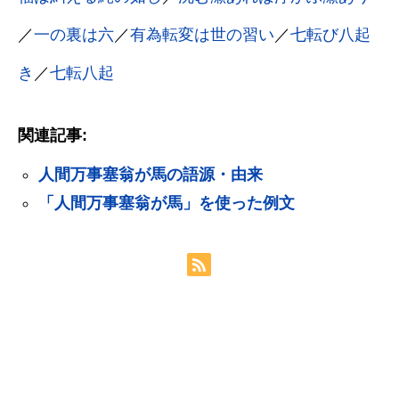
／
一の裏は六
／
有為転変は世の習い
／
七転び八起
き
／
七転八起
関連記事:
人間万事塞翁が馬の語源・由来
「人間万事塞翁が馬」を使った例文