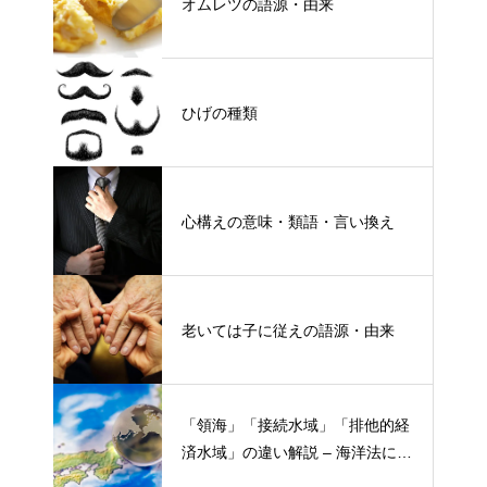
オムレツの語源・由来
ひげの種類
心構えの意味・類語・言い換え
老いては子に従えの語源・由来
「領海」「接続水域」「排他的経
済水域」の違い解説 – 海洋法にお
ける概念と権限