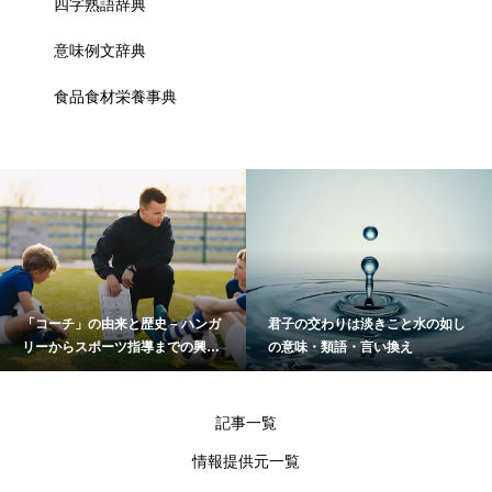
四字熟語辞典
意味例文辞典
食品食材栄養事典
「コーチ」の由来と歴史 – ハンガ
君子の交わりは淡きこと水の如し
リーからスポーツ指導までの興味
の意味・類語・言い換え
深い変遷
記事一覧
情報提供元一覧