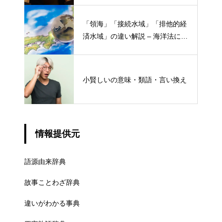
「領海」「接続水域」「排他的経
済水域」の違い解説 – 海洋法にお
ける概念と権限
小賢しいの意味・類語・言い換え
情報提供元
語源由来辞典
故事ことわざ辞典
違いがわかる事典