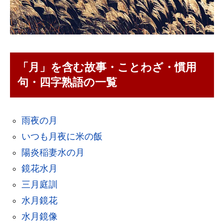
「月」を含む故事・ことわざ・慣用
句・四字熟語の一覧
雨夜の月
いつも月夜に米の飯
陽炎稲妻水の月
鏡花水月
三月庭訓
水月鏡花
水月鏡像