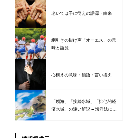
老いては子に従えの語源・由来
綱引きの掛け声「オーエス」の意
味と語源
心構えの意味・類語・言い換え
「領海」「接続水域」「排他的経
済水域」の違い解説 – 海洋法にお
ける概念と権限