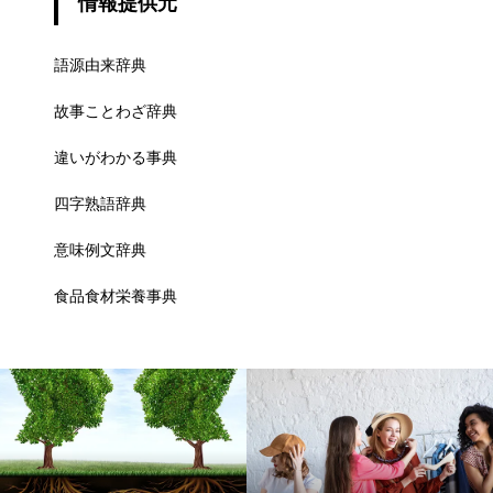
情報提供元
語源由来辞典
故事ことわざ辞典
違いがわかる事典
四字熟語辞典
意味例文辞典
食品食材栄養事典