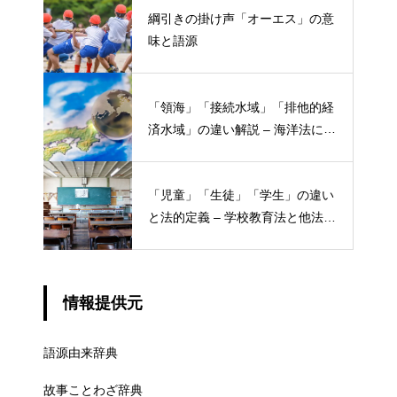
綱引きの掛け声「オーエス」の意
味と語源
「領海」「接続水域」「排他的経
済水域」の違い解説 – 海洋法にお
ける概念と権限
「児童」「生徒」「学生」の違い
と法的定義 – 学校教育法と他法律
での異なる意味
情報提供元
語源由来辞典
故事ことわざ辞典