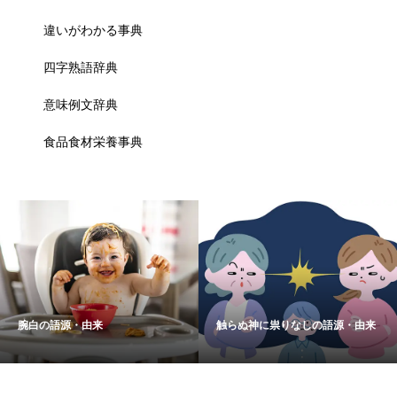
違いがわかる事典
四字熟語辞典
意味例文辞典
食品食材栄養事典
腕白の語源・由来
触らぬ神に祟りなしの語源・由来