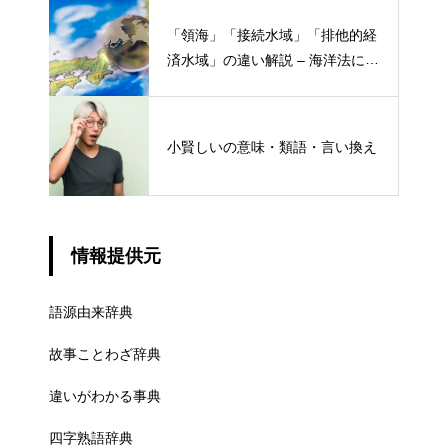
「領海」「接続水域」「排他的経
済水域」の違い解説 – 海洋法にお
ける概念と権限
小賢しいの意味・類語・言い換え
情報提供元
語源由来辞典
故事ことわざ辞典
違いがわかる事典
四字熟語辞典