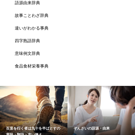
語源由来辞典
故事ことわざ辞典
違いがわかる事典
四字熟語辞典
意味例文辞典
食品食材栄養事典
百里を行く者は九十を半ばとすの
ぞんざいの語源・由来
意味・類語・言い換え