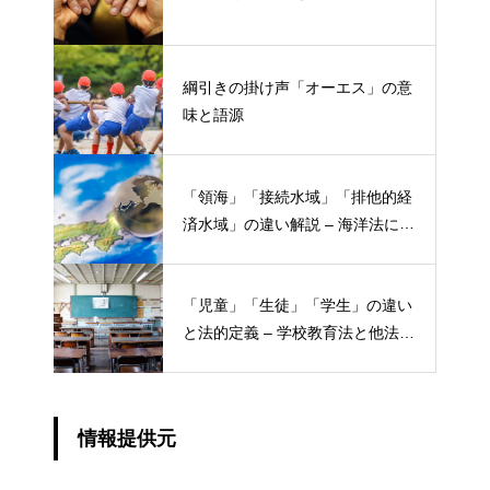
綱引きの掛け声「オーエス」の意
味と語源
「領海」「接続水域」「排他的経
済水域」の違い解説 – 海洋法にお
ける概念と権限
「児童」「生徒」「学生」の違い
と法的定義 – 学校教育法と他法律
での異なる意味
情報提供元