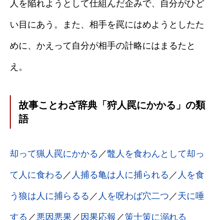
人を陥れようとして仕組んだ企みで、自分がひど
い目にあう。また、相手を罠にはめようとしたた
めに、かえって自分が相手の計略にはまるたと
え。
故事ことわざ辞典「狩人罠にかかる」の類
語
却って猟人罠にかかる
／
鼈人を食わんとして却っ
て人に食わる
／
人捕る亀は人に捕られる
／
人を食
う狼は人に捕らるる
／
人を呪わば穴二つ
／
天に唾
する
／
悪因悪果
／
因果応報
／
策士策に溺れる