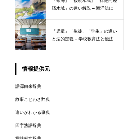
「領海」「接続水域」「排他的経
済水域」の違い解説 – 海洋法にお
ける概念と権限
「児童」「生徒」「学生」の違い
と法的定義 – 学校教育法と他法律
での異なる意味
情報提供元
語源由来辞典
故事ことわざ辞典
違いがわかる事典
四字熟語辞典
意味例文辞典