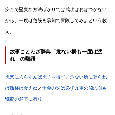
安全で堅実な方法ばかりでは成功はおぼつかない
から、一度は危険を承知で冒険してみよという教
え。
故事ことわざ辞典「危ない橋も一度は渡
れ」の類語
虎穴に入らずんば虎子を得ず
／
危ない所に登らね
ば熟柿は食えぬ
／
千金の珠は必ず九重の淵の而も
驪龍の頷下に有り