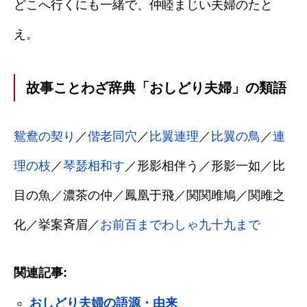
どこへ行くにも一緒で、仲睦まじい夫婦のたと
え。
故事ことわざ辞典「おしどり夫婦」の類語
鴛鴦の契り
／
偕老同穴
／
比翼連理
／
比翼の鳥
／
連
理の枝
／
琴瑟相和す
／形影相伴う／形影一如／比
目の魚／濃茶の仲／鳳凰于飛／関関雎鳩／関雎之
化／挙案斉眉／
お前百までわしゃ九十九まで
関連記事:
おしどり夫婦の語源・由来