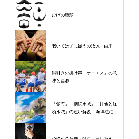
ひげの種類
老いては子に従えの語源・由来
綱引きの掛け声「オーエス」の意
味と語源
「領海」「接続水域」「排他的経
済水域」の違い解説 – 海洋法にお
ける概念と権限
心構えの意味・類語・言い換え