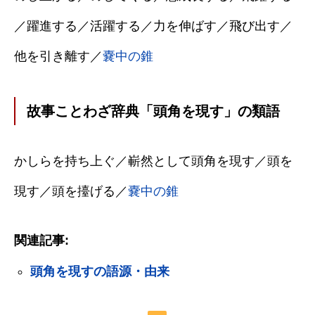
／躍進する／活躍する／力を伸ばす／飛び出す／
他を引き離す／
嚢中の錐
故事ことわざ辞典「頭角を現す」の類語
かしらを持ち上ぐ／嶄然として頭角を現す／頭を
現す／頭を擡げる／
嚢中の錐
関連記事:
頭角を現すの語源・由来