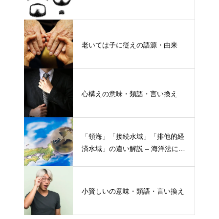
老いては子に従えの語源・由来
心構えの意味・類語・言い換え
「領海」「接続水域」「排他的経
済水域」の違い解説 – 海洋法にお
ける概念と権限
小賢しいの意味・類語・言い換え