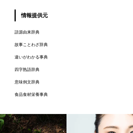
情報提供元
語源由来辞典
故事ことわざ辞典
違いがわかる事典
四字熟語辞典
意味例文辞典
食品食材栄養事典