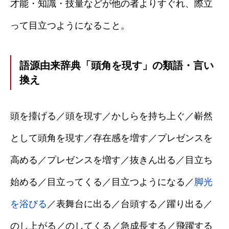
才能・知識・技量などが他の者よりすぐれ、際立
って目立つようになること。
語源由来辞典「頭角を現す」の類語・言い
換え
頭を擡げる／頭を現す／かしらを持ち上ぐ／嶄然
として頭角を現す／存在感を増す／プレゼンスを
高める／プレゼンスを増す／抜きん出る／目立ち
始める／目立ってくる／目立つようになる／
脚光
を浴びる
／表舞台に出る／台頭する／躍り出る／
のし上がる／のしてくる／急成長する／飛躍する